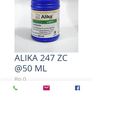
ALIKA 247 ZC
@50 ML
Harga
Rp 0
Kuantitas
*
Tambah ke Keranjang