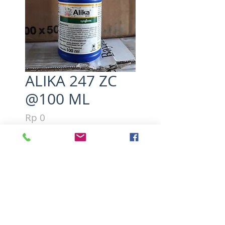
ALIKA 247 ZC
@100 ML
Harga
Rp 0
Kuantitas
*
Tambah ke Keranjang
Bahan aktif  lamda sihalotrin : 