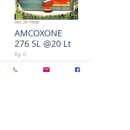
SKU: 20170040
AMCOXONE
276 SL @20 Lt
Harga
Rp 0
Kuantitas
*
Tambah ke Keranjang
Active ingredients: Parakuat 
diklorida 276 g/l
PT.Adil Makmur Fajar