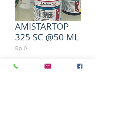
AMISTARTOP
325 SC @50 ML
Harga
Rp 0
Kuantitas
*
Tambah ke Keranjang
bahan aktif azoksistrobin 200 
g/l ,  difenokonazol 125 g/l
PT. Syngenta