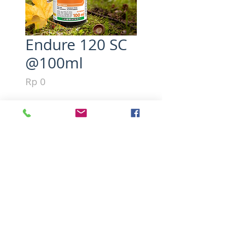
Endure 120 SC
@100ml
Harga
Rp 0
Kuantitas
*
Tambah ke Keranjang
Bahan aktif : Spinetoram 120 
g/l
Insektisida racun kontak dan 