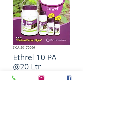
SKU: 20170066
Ethrel 10 PA
@20 Ltr
Harga
Rp 0
Kuantitas
*
Tambah ke Keranjang