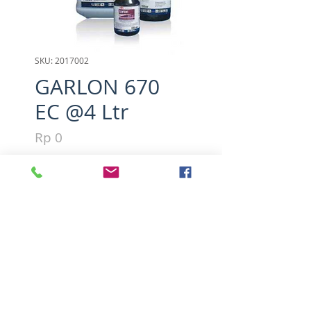
SKU: 2017002
GARLON 670
EC @4 Ltr
Harga
Rp 0
Kuantitas
*
Tambah ke Keranjang
Active ingredients : Triklopir 
butoksi etil ester 670 g/l
PT.Dow Agrosciences Indonesia