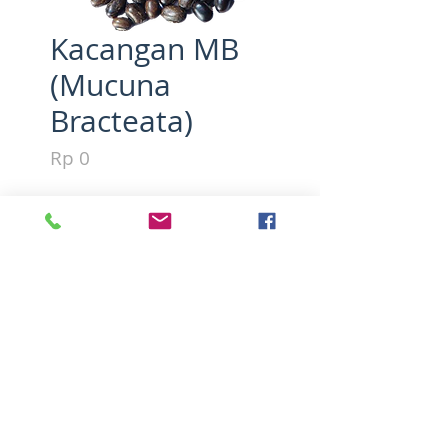
Kacangan MB
(Mucuna
Bracteata)
Harga
Rp 0
Kuantitas
*
Tambah ke Keranjang
Mucuna Bracteata adalah 
tanaman penutup tanah yang 
sangat optimal dalam 
mendukung pertumbuhan 