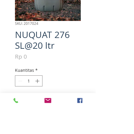
SKU: 2017024
NUQUAT 276
SL@20 ltr
Harga
Rp 0
Kuantitas
*
Tambah ke Keranjang
Active ingredients : Parakuat 
diklorida 276 g/l
PT.Nufarm Indonesia