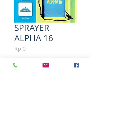
SPRAYER
ALPHA 16
Harga
Rp 0
Kuantitas
*
Tambah ke Keranjang
Knapsack Sprayer ALPHA 16 
 Kapasita 16 Liter 
Berat 3.2 Kg